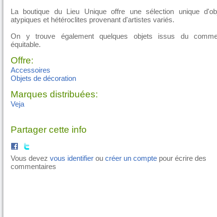
La boutique du Lieu Unique offre une sélection unique d'ob
atypiques et hétéroclites provenant d'artistes variés.
On y trouve également quelques objets issus du comme
équitable.
Offre:
Accessoires
Objets de décoration
Marques distribuées:
Veja
Partager cette info
Vous devez
vous identifier
ou
créer un compte
pour écrire des
commentaires