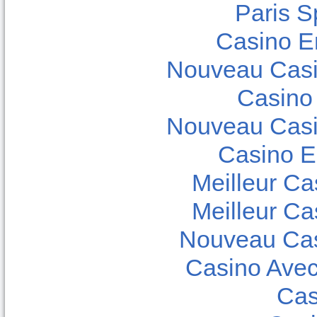
Paris Sp
Casino E
Nouveau Casi
Casino
Nouveau Casi
Casino E
Meilleur Ca
Meilleur Ca
Nouveau Cas
Casino Ave
Cas