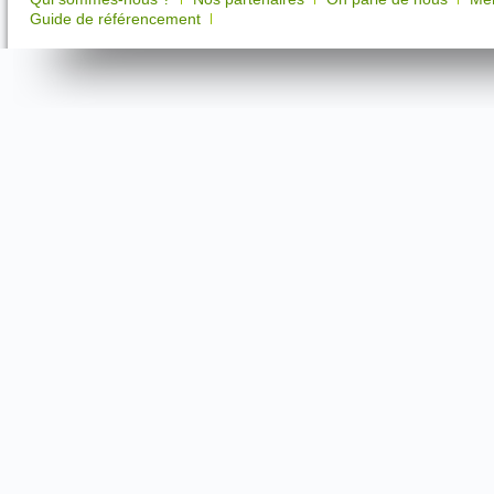
Guide de référencement