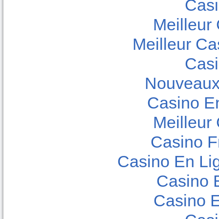
Casi
Meilleur
Meilleur Ca
Casi
Nouveaux
Casino E
Meilleur
Casino F
Casino En Lig
Casino 
Casino E