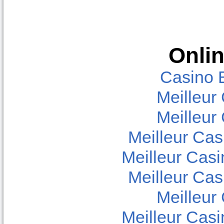
Onlin
Casino 
Meilleur
Meilleur
Meilleur Cas
Meilleur Casi
Meilleur Cas
Meilleur
Meilleur Casi