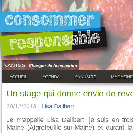
NANTES
Changer de localisation
ACCUEIL
AGENDA
ANNUAIRE
MAGAZINE
CASINO EN LIGNE FIABLE
CASINO EN LIGNE FRANCE 
Un stage qui donne envie de reve
|
20/12/2013
Lisa Dalibert
Je m'appelle Lisa Dalibert, je suis en tro
Maine (Aigrefeuille-sur-Maine) et durant