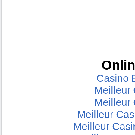
Onlin
Casino 
Meilleur
Meilleur
Meilleur Cas
Meilleur Casi