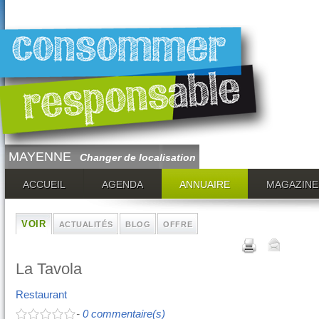
MAYENNE
Changer de localisation
ACCUEIL
AGENDA
ANNUAIRE
MAGAZINE
CASINO EN LIGNE FIABLE
CASINO EN LIGNE FRANCE 
VOIR
ACTUALITÉS
BLOG
OFFRE
La Tavola
Restaurant
-
0 commentaire(s)